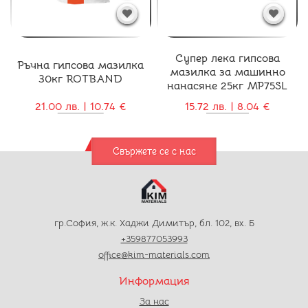
Супер лека гипсова
Ръчна гипсова мазилка
мазилка за машинно
30кг ROTBAND
нанасяне 25кг MP75SL
21.00 лв. | 10.74 €
15.72 лв. | 8.04 €
Свържете се с нас
гр.София, ж.к. Хаджи Димитър, бл. 102, вх. Б
+359877053993
office@kim-materials.com
Информация
За нас