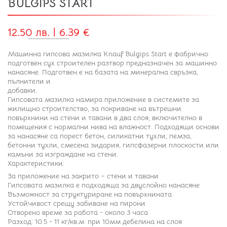
BULGIPS START
12.50 лв. | 6.39 €
Машинна гипсова мазилка Knauf Bulgips Start е фабрично
подготвен сух строителен разтвор предназначен за машинно
нанасяне. Подготвен е на базата на минерална свръзка,
пълнители и
добавки.
Гипсовата мазилка намира приложение в системите за
жилищно строителство, за покриване на вътрешни
повърхнини на стени и тавани в два слоя, включително в
помещения с нормални нива на влажност. Подходящи основи
за нанасяне са порест бетон, силикатни тухли, пемза,
бетонни тухли, смесена зидария, гипсфазерни плоскости или
камъни за изграждане на стени.
Характеристики:
За приложение на закрито – стени и тавани
Гипсовата мазилка е подходяща за двуслойно нанасяне
Възможност за структуриране на повърхнината
Устойчивост срещу забиване на пирони
Отворено време за работа - около 3 часа
Разход: 10.5 - 11 кг/кв.м. при 10мм дебелина на слоя