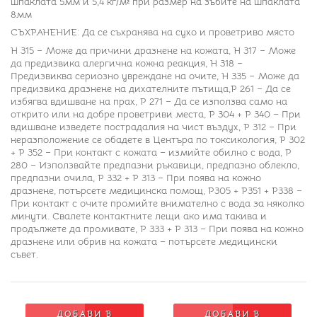
шпаклата 5мм и 5,4 кг/м² при размер на зъбите на шпаклата
8мм
СЪХРАНЕНИЕ: Да се съхранява на сухо и проветриво място
Н 315 – Може да причини дразнене на кожата, Н 317 – Може
да предизвика алергична кожна реакция, Н 318 –
Предизвиква сериозно увреждане на очите, Н 335 – Може да
предизвика дразнене на дихателните пътища,Р 261 – Да се
избягва вдишване на прах, Р 271 – Да се използва само на
открито или на добре проветриви места, Р 304 + Р 340 – При
вдишване изведете пострадалия на чист въздух, Р 312 – При
неразположение се обадете в Центъра по токсикология, Р 302
+ Р 352 – При контакт с кожата – измийте обилно с вода, Р
280 – Използвайте предпазни ръкавици, предпазно облекло,
предпазни очила, Р 332 + Р 313 – При поява на кожно
дразнене, потърсете медицинска помощ, Р305 + Р351 + Р338 –
При контакт с очите промийте внимателно с вода за няколко
минути. Свалете контактните лещи ако има такива и
продължете да промивате, Р 333 + Р 313 – При поява на кожно
дразнене или обрив на кожата – потърсете медицински
съвет.
ДОБАВИ В
ДОБАВИ В