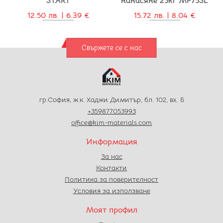
START
нанасяне 25кг MP75SL
12.50 лв. | 6.39 €
15.72 лв. | 8.04 €
Свържете се с нас
гр.София, ж.к. Хаджи Димитър, бл. 102, вх. Б
+359877053993
office@kim-materials.com
Информация
За нас
Контакти
Политика за поверителност
Условия за използване
Моят профил