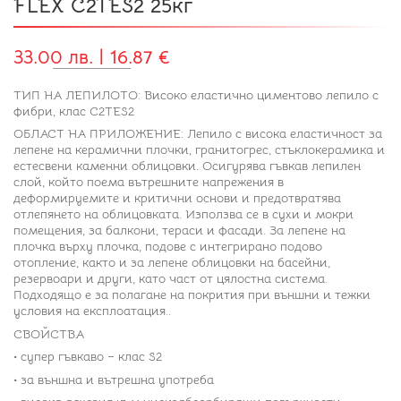
FLEX C2TES2 25кг
33.00 лв. | 16.87 €
ТИП НА ЛЕПИЛОТО: Високо еластично циментово лепило с
фибри, клас С2ТЕS2
ОБЛАСТ НА ПРИЛОЖЕНИЕ: Лепило с висока еластичност за
лепене на керамични плочки, гранитогрес, стъклокерамика и
естесвени каменни облицовки. Осигурява гъвкав лепилен
слой, който поема вътрешните напрежения в
деформируемите и критични основи и предотвратява
отлепянето на облицовката. Използва се в сухи и мокри
помещения, за балкони, тераси и фасади. За лепене на
плочка върху плочка, подове с интегрирано подово
отопление, както и за лепене облицовки на басейни,
резервоари и други, като част от цялостна система.
Подходящо е за полагане на покрития при външни и тежки
условия на експлоатация..
СВОЙСТВА
• супер гъвкаво – клас S2
• за външна и вътрешна употреба