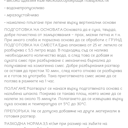
• висока адхезия към нискоабсорбиращи повърхности
• водонепропускливо
• мразоустойчиво
• намалено плъзгане при лепене върху вертикални основи
ПОДГОТОВКА НА ОСНОВАТА:Основата да е суха, твърда,
добре почистена от замърсявания – прах, мазни петна и т.н.
При много слаба и порьозна основа да се обработи с ГРУНД.
ПОДГОТОВКА НА СМЕСТА:Една опаковка от 25 кг. лепило се
разбърква с 5,5 литра вода. В подходящ съд се налива
необходимото количество вода, а след това се добавя и
сухата смес при разбъркване с механична бъркалка до
получаване на хомогенна смес. Добре разбъркания разтвор
се оставя да престои 10 мин., след което отново се разбърква
и е готов за употреба. Така приготвената смес може да се
ползва в рамките на 1 час.
ПОЛАГАНЕ:Разтворът се нанася върху подготвената основа с
назъбена шпакла. Покрива се такава площ, която може да се
налепи за около 15 минути. Полагането да се извършва върху
суха основа и температура от 5°С до 30°С.
ПРЕПОРЪКА: Не се допуска добавяне на други материали в
готовия разтвор.
РАЗХОДНА НОРМА:3,5 кг/м² при размер на зъбите на