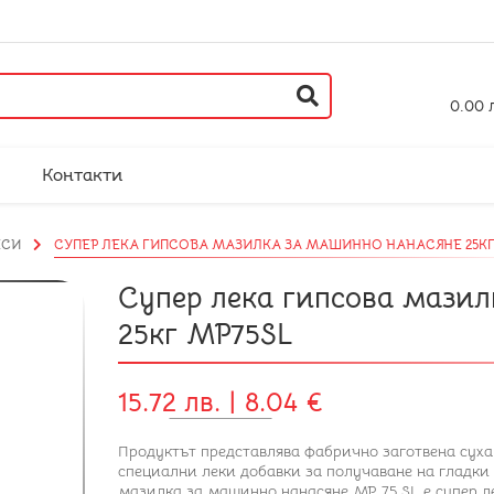
0.00 л
Контакти
ЕСИ
СУПЕР ЛЕКА ГИПСОВА МАЗИЛКА ЗА МАШИННО НАНАСЯНЕ 25КГ
Супер лека гипсова мази
25кг MP75SL
15.72 лв. | 8.04 €
Продуктът представлява фабрично заготвена суха
специални леки добавки за получаване на гладки
мазилка за машинно нанасяне MP 75 SL е супер л