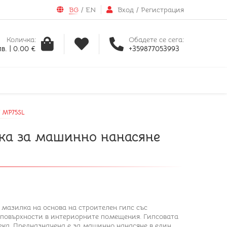
BG
/
EN
Вход
/
Регистрация
Количка:
Обадете се сега:
в. | 0.00 €
+359877053993
 MP75SL
лка за машинно нанасяне
 мазилка на основа на строителен гипс със
 повърхности в интериорните помещения. Гипсовата
ека. Предназначена е за машинно нанасяне в един