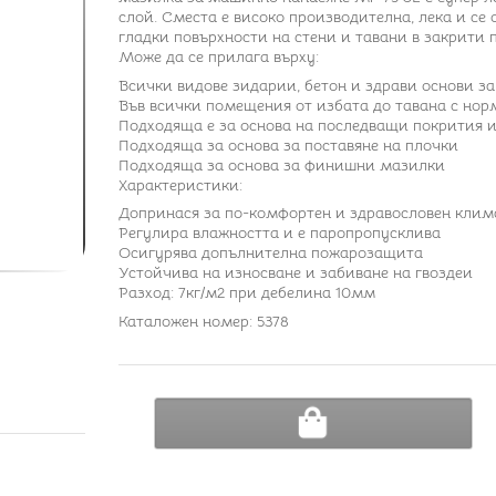
слой. Сместа е високо производителна, лека и се 
гладки повърхности на стени и тавани в закрити
Може да се прилага върху:
Всички видове зидарии, бетон и здрави основи з
Във всички помещения от избата до тавана с нор
Подходяща е за основа на последващи покрития 
Подходяща за основа за поставяне на плочки
Подходяща за основа за финишни мазилки
Характеристики:
Допринася за по-комфортен и здравословен клим
Регулира влажността и е паропропусклива
Осигурява допълнителна пожарозащита
Устойчива на износване и забиване на гвоздеи
Разход: 7кг/м2 при дебелина 10мм
Каталожен номер: 5378
ДОБАВИ В КОЛИЧКА