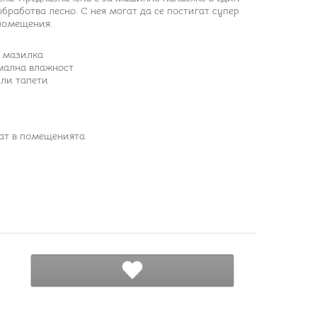
обработва лесно. С нея могат да се постигат супер
 помещения.
а мазилка
мална влажност
или тапети
ат в помещенията
ДОБАВИ В ЛЮБИМИ