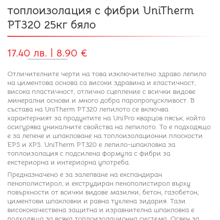
топлоизолация с фибри UniTherm
PT320 25кг бяло
17.40 лв. | 8.90 €
Отличителните черти на това изключително здраво лепило
на циментова основа са високи здравина и еластичност,
висока пластичност, отлично сцепление с всички видове
минерални основи и много добра паропропускливост. В
състава на UniTherm PT320 лепилото се включва
характерният за продуктите на UniPro кварцов пясък, който
осигурява уникалните свойства на лепилото. То е подходящо
е за лепене и шпакловане на топлоизолационни плоскости
EPS и XPS. UniTherm PT320 е лепило-шпакловка за
топлоизолация с подсилена формула с фибри за
екстериорна и интериорна употреба.
Предназначено е за залепване на експандиран
пенополистирол, и екструдиран пенополистирол върху
повърхности от всички видове мазилки, бетон, газобетон,
циментови шпакловки и равна тухлена зидария. Тази
висококачествена защитна и изравнителна шпакловка е
подходяща за всяка топлоизолационна система. Освен за