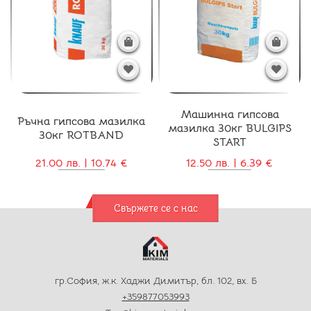
Машинна гипсова
Ръчна гипсова мазилка
мазилка 30кг BULGIPS
30кг ROTBAND
START
21.00 лв. | 10.74 €
12.50 лв. | 6.39 €
Свържете се с нас
гр.София, ж.к. Хаджи Димитър, бл. 102, вх. Б
+359877053993