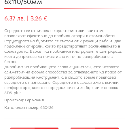
6x110/50мм
6.37 лв. | 3.26 €
Свредлото се отличава с характеристики, които му
позволяват ефективно да пробива отвори в стоманобетон.
Структурата на бургията се състои от 2 режещи ръба и две
подсилени спирали, които предотвратяват заклиняването в
арматурата. Върхът на пробивния инструмент е центриращ,
което допринася за по-активно и точно разпробиване в
бетона.
Дизайнът на пробиващата глава е уникален, като неговата
асиметрична форма способства за отвеждането на праха от
разпробиващия инструмент, а в същото време предпазва
свредлото от износване. Свредлото е съвместимо с всички
перфоратори, които са предназначени за бургии с опашка
SDS-plus.
Произход: Германия
Каталожен номер: 630426