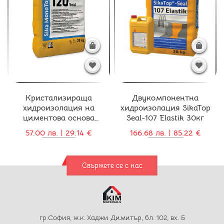
Кристализираща
Двукомпонентна
хидроизолация на
хидроизолация SikaTop
циментова основа
Seal-107 Elastik 30кг
MonoTop 120 Seal 25кг
57.00 лв. | 29.14 €
166.68 лв. | 85.22 €
Свържете се с нас
гр.София, ж.к. Хаджи Димитър, бл. 102, вх. Б