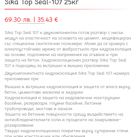
Sika Top Seal-107 25кг
69.30 лв. | 35.43 €
Sika Top Seal 107 е двукомпонентен готов разтвор с нисък
модул на еластичност на основата на цимент, модифициран
със специални синтетични полимери. Може да се армира с
алкалоустойчива мрежа от фибростъкло при хидроизолация
на основи, подложени на напрежения на огъване и при
защита на бетон. Хидроизолационен разтвор Sika Top Seal
107 е подходящ за вътрешно и външно приложение.
Двукомпонентната хидроизолация Sika Top Seal 107 намира
приложение при:
Външна и вътрешна хидроизолация и защита от влага върху
бетон, циментови мазилки и зидарии
Хидроизолация и защита на хидравлични конструкции:
басейни, резервоари, плувни басейни, бетонни
тръбопроводи, мостове и канали
Защита на бетонни повърхности срещу въздействието на
антиобледенителните соли и процесите на замръзване–
размразяване
Твърдо хидроизолационно покритие върху сутеренни стени
при нови конструкции или обновления