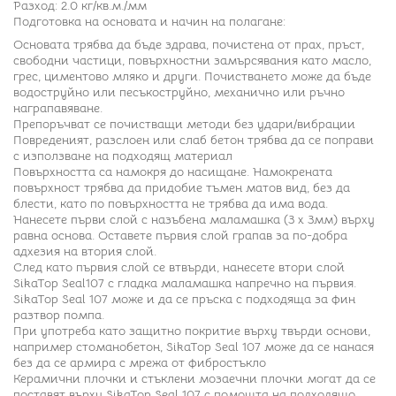
Разход: 2.0 кг/кв.м./мм
Подготовка на основата и начин на полагане:
Основата трябва да бъде здрава, почистена от прах, пръст,
свободни частици, повърхностни замърсявания като масло,
грес, циментово мляко и други. Почистването може да бъде
водоструйно или песъкоструйно, механично или ръчно
награпавяване.
Препоръчват се почистващи методи без удари/вибрации
Повреденият, разслоен или слаб бетон трябва да се поправи
с използване на подходящ материал
Повърхността са намокря до насищане. Намокрената
повърхност трябва да придобие тъмен матов вид, без да
блести, като по повърхността не трябва да има вода.
Нанесете първи слой с назъбена маламашка (3 х 3мм) върху
равна основа. Оставете първия слой грапав за по-добра
адхезия на втория слой.
След като първия слой се втвърди, нанесете втори слой
SikaTop Seal107 с гладка маламашка напречно на първия.
SikaTop Seal 107 може и да се пръска с подходяща за фин
разтвор помпа.
При употреба като защитно покритие върху твърди основи,
например стоманобетон, SikaTop Seal 107 може да се нанася
без да се армира с мрежа от фибростъкло
Керамични плочки и стъклени мозаечни плочки могат да се
поставят върху SikaTop Seal 107 с помощта на подходящо