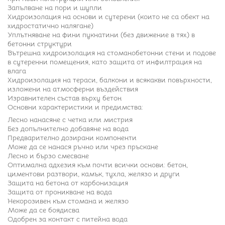
Запълване на пори и шупли
Хидроизолация на основи и сутерени (които не са обект на
хидростатично налягане)
Уплътняване на фини пукнатини (без движение в тях) в
бетонни структури
Вътрешна хидроизолация на стоманобетонни стени и подове
в сутеренни помещения, като защита от инфилтрация на
влага
Хидроизолация на тераси, балкони и всякакви повърхности,
изложени на атмосферни въздействия
Изравнителен състав върху бетон
Основни характеристики и предимства:
Лесно нанасяне с четка или мистрия
Без допълнително добавяне на вода
Предварително дозирани компоненти
Може да се нанася ръчно или чрез пръскане
Лесно и бързо смесване
Оптимална адхезия към почти всички основи: бетон,
циментови разтвори, камък, тухла, желязо и други
Защита на бетона от карбонизация
Защита от проникване на вода
Некорозивен към стомана и желязо
Може да се боядисва
Одобрен за контакт с питейна вода