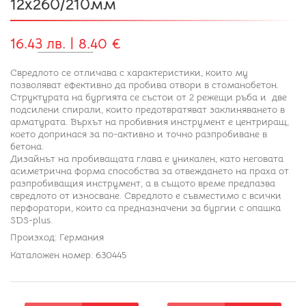
12x260/210мм
16.43 лв. | 8.40 €
Свредлото се отличава с характеристики, които му
позволяват ефективно да пробива отвори в стоманобетон.
Структурата на бургията се състои от 2 режещи ръба и две
подсилени спирали, които предотвратяват заклиняването в
арматурата. Върхът на пробивния инструмент е центриращ,
което допринася за по-активно и точно разпробиване в
бетона.
Дизайнът на пробиващата глава е уникален, като неговата
асиметрична форма способства за отвеждането на праха от
разпробиващия инструмент, а в същото време предпазва
свредлото от износване. Свредлото е съвместимо с всички
перфоратори, които са предназначени за бургии с опашка
SDS-plus.
Произход: Германия
Каталожен номер: 630445