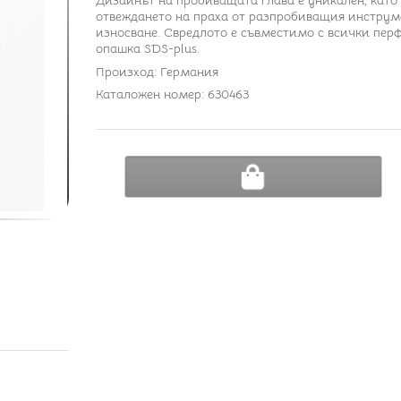
Дизайнът на пробиващата глава е уникален, като
отвеждането на праха от разпробиващия инструме
износване. Свредлото е съвместимо с всички перф
опашка SDS-plus.
Произход: Германия
Каталожен номер: 630463
ДОБАВИ В КОЛИЧКА