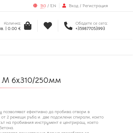
BG
/
EN
Вход
/
Регистрация
Количка:
Обадете се сега:
в. | 0.00 €
+359877053993
o M 6x310/250мм
у позволяват ефективно да пробива отвори в
 от 2 режещи ръба и две подсилени спирали, които
хът на пробивния инструмент е центриращ, което
бетона.