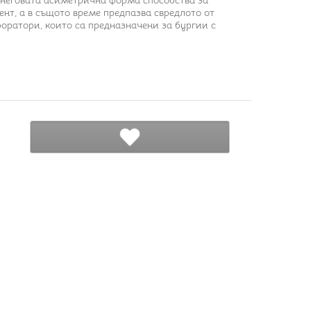
 неговата асиметрична форма способства за
нт, а в същото време предпазва свредлото от
оратори, които са предназначени за бургии с
ДОБАВИ В ЛЮБИМИ